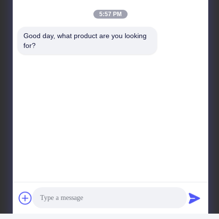
5:57 PM
住所
Good day, what product are you looking 
for?
会社所在地
違う19, リンクン道路, ナンシャ地区, 広州, 中国
工場アドレス
違う19, リンクン道路, ナンシャ地区, 広州, 中国
テレ
86-15202099711