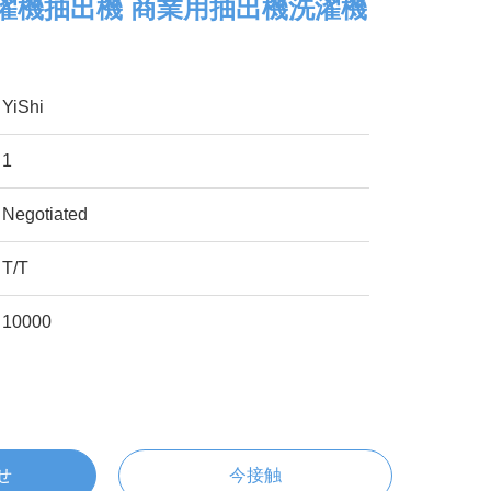
斜洗濯機抽出機 商業用抽出機洗濯機
n
YiShi
1
Negotiated
T/T
10000
せ
今接触