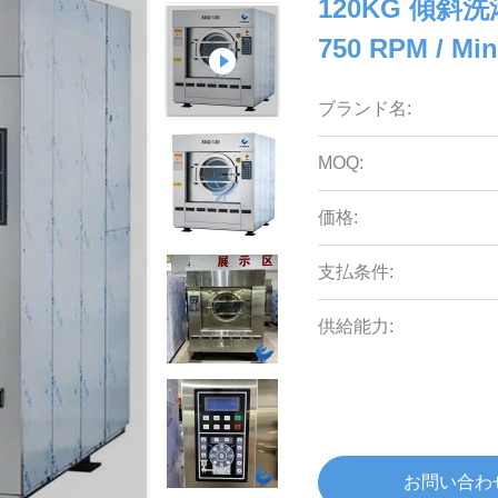
120KG 傾
750 RPM / Mi
ブランド名:
MOQ:
価格:
支払条件:
供給能力:
お問い合わ