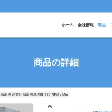
ホーム
会社情報
製品
商品の詳細
抽出機 商業用抽出機洗濯機 750 RPM / Min