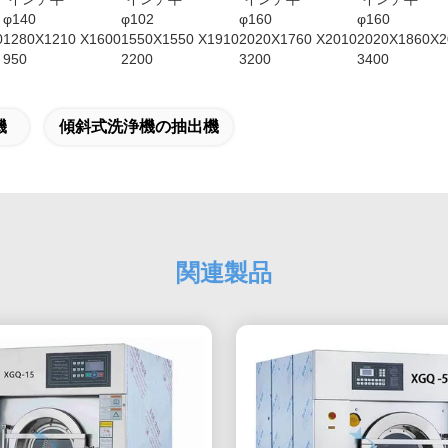
φ140
φ102
φ160
φ160
0
1280X1210 X1600
1550X1550 X1910
2020X1760 X2010
2020X1860X2
950
2200
3200
3400
機
傾斜式洗浄機の抽出機
関連製品