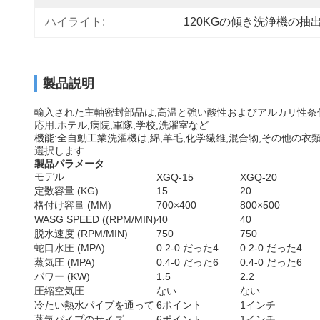
ハイライト:
120KGの傾き洗浄機の抽
製品説明
輸入された主軸密封部品は,高温と強い酸性およびアルカリ性条
応用:ホテル,病院,軍隊,学校,洗濯室など
機能:全自動工業洗濯機は,綿,羊毛,化学繊維,混合物,その他
選択します.
製品パラメータ
モデル
XGQ-15
XGQ-20
定数容量 (KG)
15
20
格付け容量 (MM)
700×400
800×500
WASG SPEED ((RPM/MIN)
40
40
脱水速度 (RPM/MIN)
750
750
蛇口水圧 (MPA)
0.2-0 だった4
0.2-0 だった4
蒸気圧 (MPA)
0.4-0 だった6
0.4-0 だった6
パワー (KW)
1.5
2.2
圧縮空気圧
ない
ない
冷たい熱水パイプを通って
6ポイント
1インチ
蒸気パイプのサイズ
6ポイント
1インチ