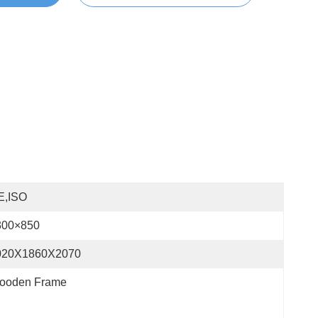
E,ISO
300×850
020X1860X2070
ooden Frame