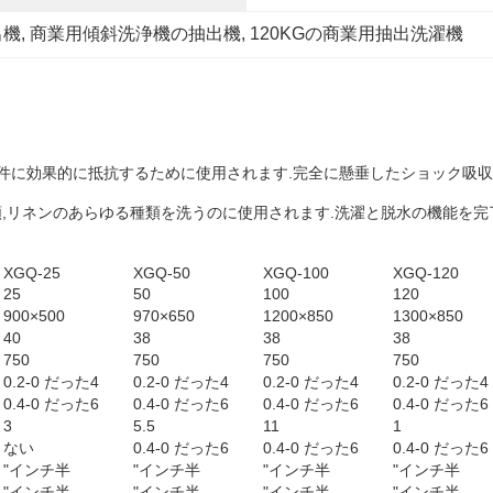
出機
, 
商業用傾斜洗浄機の抽出機
, 
120KGの商業用抽出洗濯機
件に効果的に抵抗するために使用されます.完全に懸垂したショック吸収
の衣類,リネンのあらゆる種類を洗うのに使用されます.洗濯と脱水の機能を
XGQ-25
XGQ-50
XGQ-100
XGQ-120
25
50
100
120
900×500
970×650
1200×850
1300×850
40
38
38
38
750
750
750
750
0.2-0 だった4
0.2-0 だった4
0.2-0 だった4
0.2-0 だった4
0.4-0 だった6
0.4-0 だった6
0.4-0 だった6
0.4-0 だった6
3
5.5
11
1
ない
0.4-0 だった6
0.4-0 だった6
0.4-0 だった6
"インチ半
"インチ半
"インチ半
"インチ半
"インチ半
"インチ半
"インチ半
"インチ半